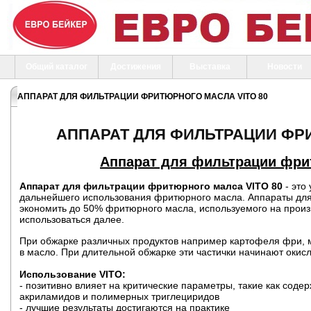
Общий каталог
Достижения
Выставка
Новости
АППАРАТ ДЛЯ ФИЛЬТРАЦИИ ФРИТЮРНОГО МАСЛА VITO 80
АППАРАТ ДЛЯ ФИЛЬТРАЦИИ ФРИ
Аппарат для фильтрации фри
Аппарат для фильтрации фритюрного малса VITO 80
- это
дальнейшего использования фритюрного масла. Аппараты дл
экономить до 50% фритюрного масла, используемого на прои
использоваться далее.
При обжарке различных продуктов например картофеля фри, м
в масло. При длительной обжарке эти частички начинают окисля
Использование VITO:
- позитивно влияет на критические параметры, такие как соде
акриламидов и полимерных триглециридов
- лучшие результаты достигаются на практике