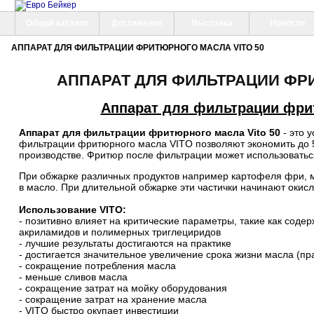
Общий каталог
Достижения
Выставка
Новости
АППАРАТ ДЛЯ ФИЛЬТРАЦИИ ФРИТЮРНОГО МАСЛА VITO 50
АППАРАТ ДЛЯ ФИЛЬТРАЦИИ ФРИ
Аппарат для фильтрации фри
Аппарат для фильтрации фритюрного масла Vito 50
- это 
фильтрации фритюрного масла VITO позволяют экономить до 
производстве. Фритюр после фильтрации может использоватьс
При обжарке различных продуктов например картофеля фри, м
в масло. При длительной обжарке эти частички начинают окисля
Использование VITO:
- позитивно влияет на критические параметры, такие как соде
акриламидов и полимерных триглециридов
- лучшие результаты достигаются на практике
- достигается значительное увеличение срока жизни масла (пр
- сокращение потребления масла
- меньше сливов масла
- сокращение затрат на мойку оборудования
- сокращение затрат на хранение масла
- VITO быстро окупает инвестиции